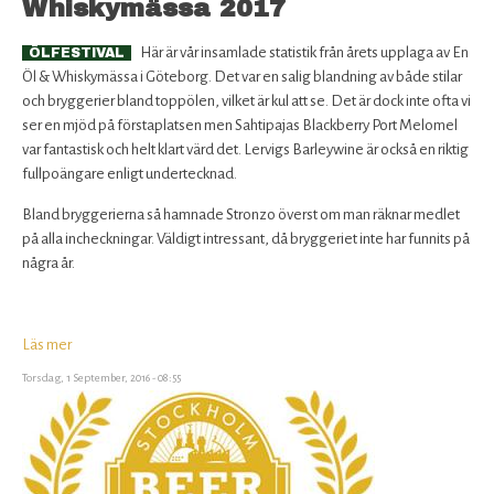
Whiskymässa 2017
Beer
&
Här är vår insamlade statistik från årets upplaga av En
ÖLFESTIVAL
Whisky
Öl & Whiskymässa i Göteborg. Det var en salig blandning av både stilar
Festival
och bryggerier bland toppölen, vilket är kul att se. Det är dock inte ofta vi
2017
ser en mjöd på förstaplatsen men Sahtipajas Blackberry Port Melomel
var fantastisk och helt klart värd det. Lervigs Barleywine är också en riktig
fullpoängare enligt undertecknad.
Bland bryggerierna så hamnade Stronzo överst om man räknar medlet
på alla incheckningar. Väldigt intressant, då bryggeriet inte har funnits på
några år.
Läs mer
om
Statistik
Torsdag, 1 September, 2016 - 08:55
från
En
Öl
&
Whiskymässa