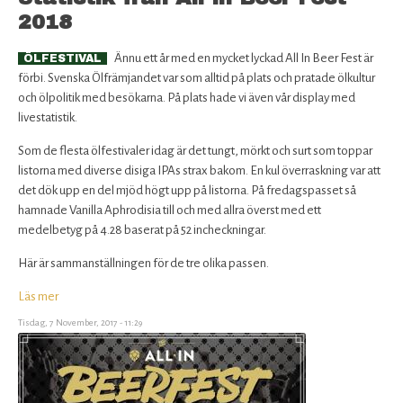
2018
Ännu ett år med en mycket lyckad All In Beer Fest är
ÖLFESTIVAL
förbi. Svenska Ölfrämjandet var som alltid på plats och pratade ölkultur
och ölpolitik med besökarna. På plats hade vi även vår display med
livestatistik.
Som de flesta ölfestivaler idag är det tungt, mörkt och surt som toppar
listorna med diverse disiga IPAs strax bakom. En kul överraskning var att
det dök upp en del mjöd högt upp på listorna. På fredagspasset så
hamnade Vanilla Aphrodisia till och med allra överst med ett
medelbetyg på 4.28 baserat på 52 incheckningar.
Här är sammanställningen för de tre olika passen.
Läs mer
om
Statistik
Tisdag, 7 November, 2017 - 11:29
från
All
In
Beer