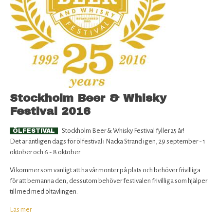
2017
Stockholm Beer & Whisky
Festival 2016
Stockholm Beer & Whisky Festival fyller 25 år!
ÖLFESTIVAL
Det är äntligen dags för ölfestival i Nacka Strand igen, 29 september - 1
oktober och 6 - 8 oktober.
Vi kommer som vanligt att ha vår monter på plats och behöver frivilliga
för att bemanna den, dessutom behöver festivalen frivilliga som hjälper
till med med öltävlingen.
Läs mer
om