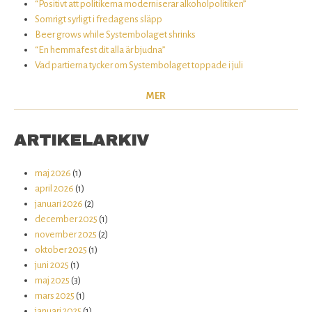
“Positivt att politikerna moderniserar alkoholpolitiken”
Somrigt syrligt i fredagens släpp
Beer grows while Systembolaget shrinks
“En hemmafest dit alla är bjudna”
Vad partierna tycker om Systembolaget toppade i juli
MER
ARTIKELARKIV
maj 2026
(1)
april 2026
(1)
januari 2026
(2)
december 2025
(1)
november 2025
(2)
oktober 2025
(1)
juni 2025
(1)
maj 2025
(3)
mars 2025
(1)
januari 2025
(1)