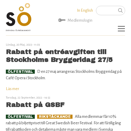
Jump to navigation
In English
Sök
Sökformu
Medlemslogin
Aktuellt
Lördag, 20 Maj, 2023 - 11:03
Rabatt på entréavgiften till
Artiklar
Stockholms Bryggeridag 27/5
D en 27 maj arrangeras Stockholms Bryggeridag på
ÖLFESTIVAL
SÖ Rekommenderar
Café Opera i Stockholm.
Kalender
Läs mer
om
Rabatt
Torsdag, 22 September, 2022 - 14:52
på
Bryggerier
Rabatt på GSBF
entréavgiften
till
Alla medlemmar får 10%
ÖLFESTIVAL
RIKSTÄCKANDE
Politik
Stockholms
rabatt på biljettpriset till Great Swedish Beer Festival. För att få tillgång
Bryggeridag
till rabattkoden och detaljerna måste man vara medlem i Svenska