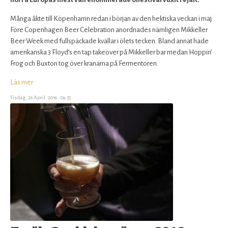
Många åkte till Köpenhamn redan i början av den hektiska veckan i maj.
Före Copenhagen Beer Celebration anordnades nämligen Mikkeller
Beer Week med fullspäckade kvällar i ölets tecken. Bland annat hade
amerikanska 3 Floyd’s en tap takeover på Mikkeller bar medan Hoppin’
Frog och Buxton tog över kranarna på Fermentoren.
Läs mer
om
Fortfarande
Tisdag, 26 April, 2016 - 09:35
en
stor
upplevelse