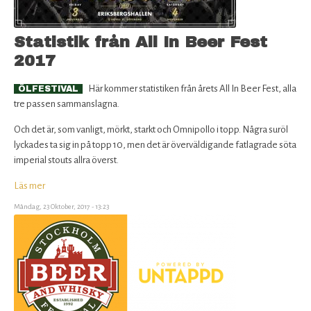
Fest
2018
Statistik från All In Beer Fest
2017
Här kommer statistiken från årets All In Beer Fest, alla
ÖLFESTIVAL
tre passen sammanslagna.
Och det är, som vanligt, mörkt, starkt och Omnipollo i topp. Några suröl
lyckades ta sig in på topp 10, men det är överväldigande fatlagrade söta
imperial stouts allra överst.
Läs mer
om
Statistik
Måndag, 23 Oktober, 2017 - 13:23
från
All
In
Beer
Fest
2017