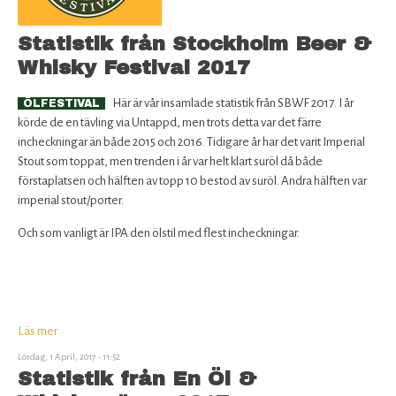
Statistik från Stockholm Beer &
Whisky Festival 2017
Här är vår insamlade statistik från SBWF 2017. I år
ÖLFESTIVAL
körde de en tävling via Untappd, men trots detta var det färre
incheckningar än både 2015 och 2016. Tidigare år har det varit Imperial
Stout som toppat, men trenden i år var helt klart suröl då både
förstaplatsen och hälften av topp 10 bestod av suröl. Andra hälften var
imperial stout/porter.
Och som vanligt är IPA den ölstil med flest incheckningar.
Läs mer
om
Statistik
Lördag, 1 April, 2017 - 11:52
från
Statistik från En Öl &
Stockholm