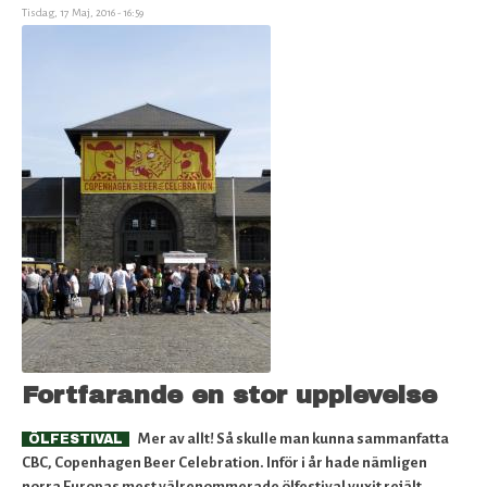
Stockholm
Tisdag, 17 Maj, 2016 - 16:59
Beer
&
Whisky
Festival
2016
Fortfarande en stor upplevelse
Mer av allt! Så skulle man kunna sammanfatta
ÖLFESTIVAL
CBC, Copenhagen Beer Celebration.
Inför i år hade nämligen
norra Europas mest välrenommerade ölfestival vuxit rejält.