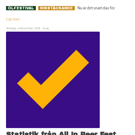
Nu är det snart dax för
ÖLFESTIVAL
RIKSTÄCKANDE
Läs mer
om
En
Söndag, 4 November, 2018 - 23:49
Öl
&
Whiskymässa
Göteborg
Statistik från All In Beer Fest