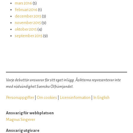
mars 2016
(5)
februari 2016
(1)
december 2015
(3)
november 2015
(9)
oktober 2015
(4)
september 2015
(9)
Varje debattör ansvarar för sitt eget inlägg. Åsikterna representerar inte
med nödvändighet Svenska Ölfrämjandet.
Personuppgifter
|
Om cookies
|
Licensinformation
|
In English
Ansvarig för webbplatsen
Magnus Singerer
Ansvarig utgivare