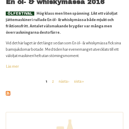
En öl- & whiskymässa 2016
Hög klass men liten spänning. Likt ett väloljat
ÖLFESTIVAL
jättemaskineri rullade En öl- & whiskymässa både mjukt och
friktionsfritt. Antalet välsmakande brygder var många men
överraskningarna desto färre.
Vid det här laget är det länge sedan som En öl- & whiskymässa fick sina
barnsjukdomar botade. Med tiden har evenemanget utvecklats till ett
väloljat maskineri helt utan störningsmoment.
Läs mer
om
En
Sidor
öl-
1
2
nästa ›
sista »
&
whiskymässa
2016