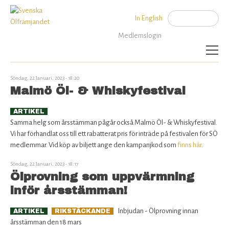
Jump to navigation
In English
Sök
Sökformu
Medlemslogin
Aktuellt
Söndag, 22 Januari, 2023 - 18:20
Malmö Öl- & Whiskyfestival
Artiklar
ARTIKEL
Samma helg som årsstämman pågår också Malmö Öl- & Whiskyfestival.
SÖ Rekommenderar
Vi har förhandlat oss till ett rabatterat pris för inträde på festivalen för SÖ
medlemmar. Vid köp av biljett ange den kampanjkod som
finns här
.
Kalender
Söndag, 22 Januari, 2023 - 18:17
Ölprovning som uppvärmning
Bryggerier
inför årsstämman!
Politik
Inbjudan - Ölprovning innan
ARTIKEL
RIKSTÄCKANDE
årsstämman den 18 mars