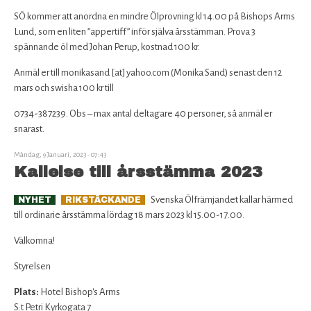
Rabatter för medlemmar
SÖ kommer att anordna en mindre Ölprovning kl 14.00 på Bishops Arms
Lund, som en liten ”appertiff” inför själva årsstämman. Prova 3
Bli medlem
spännande öl med Johan Perup, kostnad 100 kr.
Om SÖ
Anmäl er till monikasand [at] yahoo.com (Monika Sand) senast den 12
mars och swisha 100 kr till
Kontakta oss
0734-387239. Obs – max antal deltagare 40 personer, så anmäl er
snarast.
Måndag, 9 Januari, 2023 - 07:43
Kallelse till årsstämma 2023
Svenska Ölfrämjandet kallar härmed
NYHET
RIKSTÄCKANDE
till ordinarie årsstämma lördag 18 mars 2023 kl 15.00-17.00.
Välkomna!
Styrelsen
Plats:
Hotel Bishop's Arms
S:t Petri Kyrkogata 7