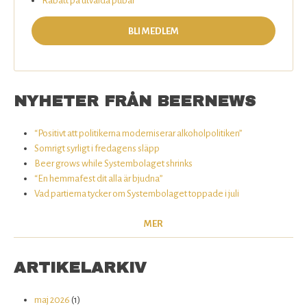
Rabatt på utvalda pubar
BLI MEDLEM
NYHETER FRÅN BEERNEWS
“Positivt att politikerna moderniserar alkoholpolitiken”
Somrigt syrligt i fredagens släpp
Beer grows while Systembolaget shrinks
“En hemmafest dit alla är bjudna”
Vad partierna tycker om Systembolaget toppade i juli
MER
ARTIKELARKIV
maj 2026
(1)