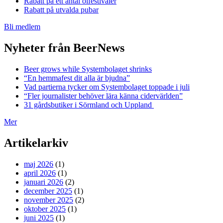
Rabatt på ett antal ölfestivaler
Rabatt på utvalda pubar
Bli medlem
Nyheter från BeerNews
Beer grows while Systembolaget shrinks
“En hemmafest dit alla är bjudna”
Vad partierna tycker om Systembolaget toppade i juli
“Fler journalister behöver lära känna cidervärlden”
31 gårdsbutiker i Sörmland och Uppland
Mer
Artikelarkiv
maj 2026
(1)
april 2026
(1)
januari 2026
(2)
december 2025
(1)
november 2025
(2)
oktober 2025
(1)
juni 2025
(1)