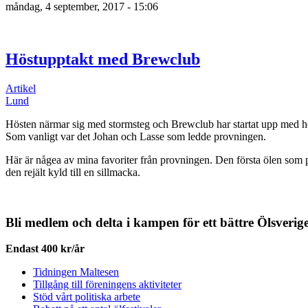
måndag, 4 september, 2017 - 15:06
Höstupptakt med Brewclub
Artikel
Lund
Hösten närmar sig med stormsteg och Brewclub har startat upp med hös
Som vanligt var det Johan och Lasse som ledde provningen.
Här är någea av mina favoriter från provningen. Den första ölen som 
den rejält kyld till en sillmacka.
Bli medlem och delta i kampen för ett bättre Ölsverig
Endast 400 kr/år
Tidningen Maltesen
Tillgång till föreningens aktiviteter
Stöd vårt politiska arbete