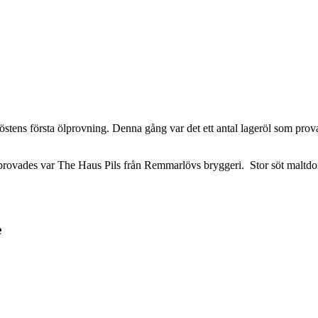
tens första ölprovning. Denna gång var det ett antal lageröl som prova
provades var The Haus Pils från Remmarlövs bryggeri. Stor söt maltdoft
e