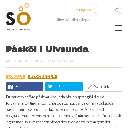
Jump to navigation
In English
Sök
Sökformu
Medlemslogin
Aktuellt
Påsköl i Ulvsunda
Bli medlem
CECILIA HANSSON
- ONS, 2019-05-01 21:19
Om SÖ
LOKALT
STOCKHOLM
Kontakta oss
Dela
Twittra
Mejla länk
Ett par veckor före påsk var Ulvsundalokalen sprängfylld med
förväntansfullt tindrande herrar och damer. Längs en hylla dukades
påskmaten upp: bröd, ost, lax och välsmakande Per Eklöf-sill.
Ägghalvorna med rom och räkor glömdes så när bort, men efter ett raskt
ingripande av allmänheten plockades även de fram från gömslet i