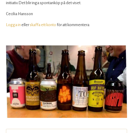
initiativ.Det blir inga spontanköp på det viset.
Cecilia Hansson
Logga in
eller
skaffa ett konto
för att kommentera