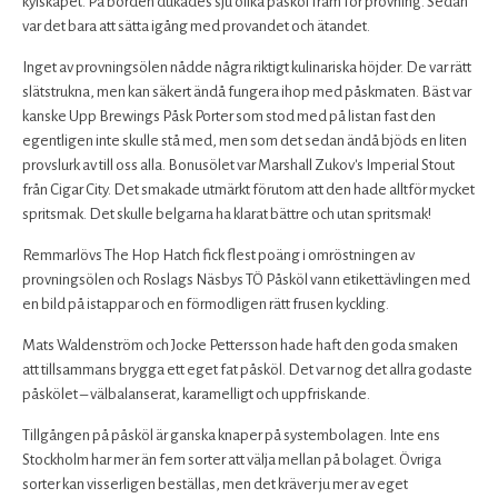
kylskåpet. På borden dukades sju olika påsköl fram för provning. Sedan
var det bara att sätta igång med provandet och ätandet.
Inget av provningsölen nådde några riktigt kulinariska höjder. De var rätt
slätstrukna, men kan säkert ändå fungera ihop med påskmaten. Bäst var
kanske Upp Brewings Påsk Porter som stod med på listan fast den
egentligen inte skulle stå med, men som det sedan ändå bjöds en liten
provslurk av till oss alla. Bonusölet var Marshall Zukov's Imperial Stout
från Cigar City. Det smakade utmärkt förutom att den hade alltför mycket
spritsmak. Det skulle belgarna ha klarat bättre och utan spritsmak!
Remmarlövs The Hop Hatch fick flest poäng i omröstningen av
provningsölen och Roslags Näsbys TÖ Påsköl vann etikettävlingen med
en bild på istappar och en förmodligen rätt frusen kyckling.
Mats Waldenström och Jocke Pettersson hade haft den goda smaken
att tillsammans brygga ett eget fat påsköl. Det var nog det allra godaste
påskölet – välbalanserat, karamelligt och uppfriskande.
Tillgången på påsköl är ganska knaper på systembolagen. Inte ens
Stockholm har mer än fem sorter att välja mellan på bolaget. Övriga
sorter kan visserligen beställas, men det kräver ju mer av eget