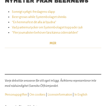
NYHETER FRÅN BEERNEWS
Somrigt syrligt i fredagens släpp
Beer grows while Systembolaget shrinks
“En hemmafest dit alla är bjudna”
Vad partierna tycker om Systembolaget toppade i juli
“Fler journalister behöver lära känna cidervärlden”
MER
Varje debattör ansvarar för sitt eget inlägg. Åsikterna representerar inte
med nödvändighet Svenska Ölfrämjandet.
Personuppgifter
|
Om cookies
|
Licensinformation
|
In English